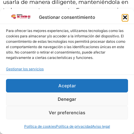
usarla de manera diligente, manteniéndola en
todo momento en secreto. En consecuencia,
Gestionar consentimiento
será responsable de su adecuada custodia y
confidencialidad, comprometiéndose a no
Para ofrecer las mejores experiencias, utilizamos tecnologías como las
cederla a terceros, de manera temporal o
cookies para almacenar y/o acceder a la información del dispositivo. El
permanente, ni a permitir el acceso a los
consentimiento de estas tecnologías nos permitirá procesar datos como
el comportamiento de navegación o las identificaciones únicas en este
mencionados servicios y/o contenidos por parte
sitio. No consentir o retirar el consentimiento, puede afectar
de personas ajenas. Igualmente, se obliga a
negativamente a ciertas características y funciones.
notificar a la sociedad cualquier hecho que
Gestionar los servicios
pueda suponer un uso indebido de su
contraseña, como, a título enunciativo, su robo,
Aceptar
extravío o el acceso no autorizado, con el fin de
proceder a su inmediata cancelación. En
Denegar
consecuencia, mientras no efectúe la
Ver preferencias
notificación anterior, la empresa quedará
eximida de cualquier responsabilidad que
Política de cookies
Política de privacidad
Aviso legal
pudiera derivarse del uso indebido de su